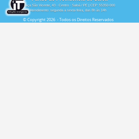
Praça São Vicente, 43 - Centro - Saloá / PE | CEP: 55350-000
Atendimento: segunda a sexta-feira, das 8h às 14h
© Copyright
2026 - Todos os Direitos Reservados