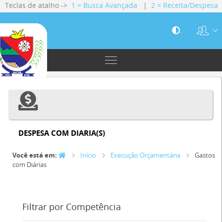
Teclas de atalho ->
1 = Busca Avançada
|
2 = Receita/Despesa
|
3 = Gestão Fiscal
|
4 = Servidores
|
5 = Licitações
|
6 =
Contratos
.
DESPESA COM
DIARIA(S)
Você está em:
Início
Execução Orçamentária
Gastos
com Diárias
Filtrar por Competência