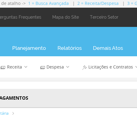
s de atalho ->
1 = Busca Avançada
|
2 = Receita/Despesa
|
3 = 
erguntas Frequentes
Mapa do Site
Terceiro Setor
Planejamento
Relatórios
Demais Atos
Receita
Despesa
Licitações e Contratos
PAGAMENTOS
tária