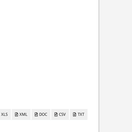
XLS
XML
DOC
CSV
TXT