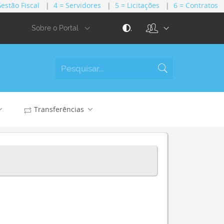
Gestão Fiscal
|
4 = Servidores
|
5 = Licitações
|
6 = Contratos
.
Sobre o Portal
Transferências