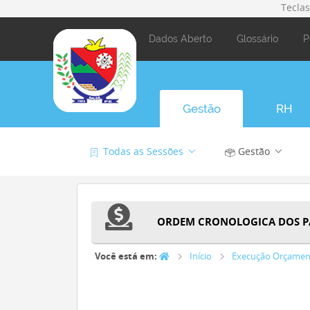
Tecla
Dados Aberto
Glossário
P
Gestão
RH
Todas as Sessões
Gestão
ORDEM CRONOLOGICA DOS 
Você está em:
Início
Execução Orçamen