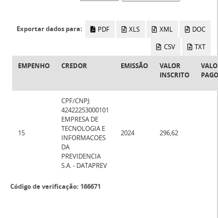
Exportar dados para:
PDF
XLS
XML
DOC
CSV
TXT
EMPENHO
CREDOR
EMISSÃO
VALOR
VALO
INSCRITO
PAG
CPF/CNPJ:
42422253000101
EMPRESA DE
TECNOLOGIA E
15
2024
296,62
INFORMACOES
DA
PREVIDENCIA
S.A. - DATAPREV
Código de verificação:
166671