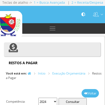
Teclas de atalho ->
1 = Busca Avançada
|
2 = Receita/Despesa
|
3 = Gestão Fiscal
|
4 = Servidores
|
5 = Licitações
|
6 =
Contratos
.
RESTOS A PAGAR
Você está em:
Início
Execução Orçamentária
Restos
a Pagar
Voltar
Competência: