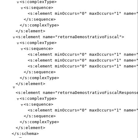
<s:complexType>
<s:sequence>
<s:element
minOccurs
="
0
"
maxOccurs
="
1
"
name
=
</s:sequence>
</s:complexType>
</s:element>
<s:element
name
="
retornaDemostrativoFiscal
"
>
<s:complexType>
<s:sequence>
<s:element
minOccurs
="
0
"
maxOccurs
="
1
"
name
=
<s:element
minOccurs
="
0
"
maxOccurs
="
1
"
name
=
<s:element
minOccurs
="
0
"
maxOccurs
="
1
"
name
=
</s:sequence>
</s:complexType>
</s:element>
<s:element
name
="
retornaDemostrativoFiscalRespons
<s:complexType>
<s:sequence>
<s:element
minOccurs
="
0
"
maxOccurs
="
1
"
name
=
</s:sequence>
</s:complexType>
</s:element>
</s:schema>