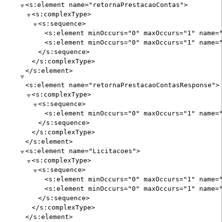
<s:element
name
="
retornaPrestacaoContas
"
>
<s:complexType>
<s:sequence>
<s:element
minOccurs
="
0
"
maxOccurs
="
1
"
name
=
<s:element
minOccurs
="
0
"
maxOccurs
="
1
"
name
=
</s:sequence>
</s:complexType>
</s:element>
<s:element
name
="
retornaPrestacaoContasResponse
"
>
<s:complexType>
<s:sequence>
<s:element
minOccurs
="
0
"
maxOccurs
="
1
"
name
=
</s:sequence>
</s:complexType>
</s:element>
<s:element
name
="
Licitacoes
"
>
<s:complexType>
<s:sequence>
<s:element
minOccurs
="
0
"
maxOccurs
="
1
"
name
=
<s:element
minOccurs
="
0
"
maxOccurs
="
1
"
name
=
</s:sequence>
</s:complexType>
</s:element>