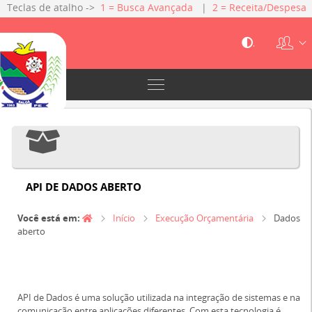
Teclas de atalho ->
1 = Busca Avançada
|
2 = Receita/Despesa
|
3 = Gestão Fiscal
|
4 = Servidores
|
5 = Licitações
|
6 =
Contratos
.
API DE DADOS ABERTO
Você está em:
Início
Execução Orçamentária
Dados
aberto
API de Dados é uma solução utilizada na integração de sistemas e na
comunicação entre aplicações diferentes. Com esta tecnologia é