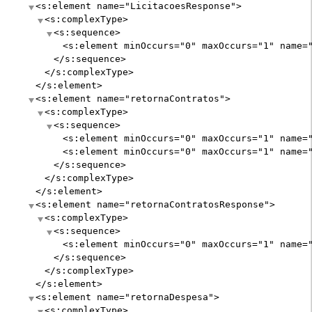
<s:element
name
="
LicitacoesResponse
"
>
<s:complexType>
<s:sequence>
<s:element
minOccurs
="
0
"
maxOccurs
="
1
"
name
=
</s:sequence>
</s:complexType>
</s:element>
<s:element
name
="
retornaContratos
"
>
<s:complexType>
<s:sequence>
<s:element
minOccurs
="
0
"
maxOccurs
="
1
"
name
=
<s:element
minOccurs
="
0
"
maxOccurs
="
1
"
name
=
</s:sequence>
</s:complexType>
</s:element>
<s:element
name
="
retornaContratosResponse
"
>
<s:complexType>
<s:sequence>
<s:element
minOccurs
="
0
"
maxOccurs
="
1
"
name
=
</s:sequence>
</s:complexType>
</s:element>
<s:element
name
="
retornaDespesa
"
>
<s:complexType>