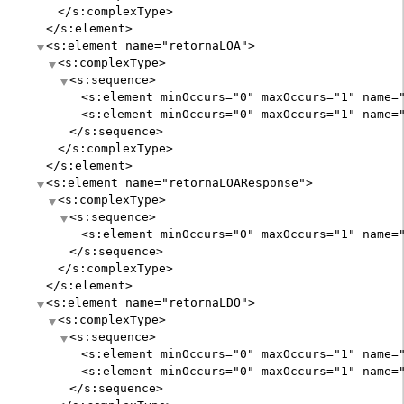
</s:complexType>
</s:element>
<s:element
name
="
retornaLOA
"
>
<s:complexType>
<s:sequence>
<s:element
minOccurs
="
0
"
maxOccurs
="
1
"
name
=
<s:element
minOccurs
="
0
"
maxOccurs
="
1
"
name
=
</s:sequence>
</s:complexType>
</s:element>
<s:element
name
="
retornaLOAResponse
"
>
<s:complexType>
<s:sequence>
<s:element
minOccurs
="
0
"
maxOccurs
="
1
"
name
=
</s:sequence>
</s:complexType>
</s:element>
<s:element
name
="
retornaLDO
"
>
<s:complexType>
<s:sequence>
<s:element
minOccurs
="
0
"
maxOccurs
="
1
"
name
=
<s:element
minOccurs
="
0
"
maxOccurs
="
1
"
name
=
</s:sequence>