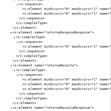
<s:sequence>
<s:element
minOccurs
="
0
"
maxOccurs
="
1
"
name
=
<s:element
minOccurs
="
0
"
maxOccurs
="
1
"
name
=
</s:sequence>
</s:complexType>
</s:element>
<s:element
name
="
retornaDespesaResponse
"
>
<s:complexType>
<s:sequence>
<s:element
minOccurs
="
0
"
maxOccurs
="
1
"
name
=
</s:sequence>
</s:complexType>
</s:element>
<s:element
name
="
retornaReceita
"
>
<s:complexType>
<s:sequence>
<s:element
minOccurs
="
0
"
maxOccurs
="
1
"
name
=
<s:element
minOccurs
="
0
"
maxOccurs
="
1
"
name
=
<s:element
minOccurs
="
0
"
maxOccurs
="
1
"
name
=
</s:sequence>
</s:complexType>
</s:element>
<s:element
name
="
retornaReceitaResponse
"
>