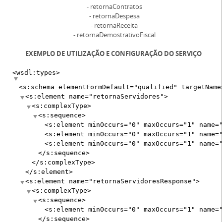
- retornaContratos
- retornaDespesa
- retornaReceita
- retornaDemostrativoFiscal
EXEMPLO DE UTILIZAÇÃO E CONFIGURAÇÃO DO SERVIÇO
<wsdl:types>
<s:schema
elementFormDefault
="
qualified
"
targetName
<s:element
name
="
retornaServidores
"
>
<s:complexType>
<s:sequence>
<s:element
minOccurs
="
0
"
maxOccurs
="
1
"
name
=
<s:element
minOccurs
="
0
"
maxOccurs
="
1
"
name
=
<s:element
minOccurs
="
0
"
maxOccurs
="
1
"
name
=
</s:sequence>
</s:complexType>
</s:element>
<s:element
name
="
retornaServidoresResponse
"
>
<s:complexType>
<s:sequence>
<s:element
minOccurs
="
0
"
maxOccurs
="
1
"
name
=
</s:sequence>