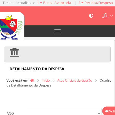
Teclas de atalho ->
1 = Busca Avançada
|
2 = Receita/Despesa
|
3 = Gestão Fiscal
|
4 = Servidores
|
5 = Licitações
|
6 =
Contratos
.
DETALHAMENTO DA DESPESA
Você está em:
Início
Atos Oficiais da Gestão
Quadro
de Detalhamento da Despesa
Vol
ANO