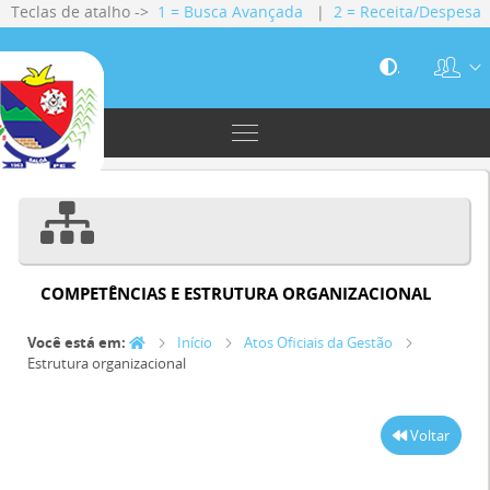
Teclas de atalho ->
1 = Busca Avançada
|
2 = Receita/Despesa
|
3 = Gestão Fiscal
|
4 = Servidores
|
5 = Licitações
|
6 =
Contratos
.
COMPETÊNCIAS E ESTRUTURA ORGANIZACIONAL
Você está em:
Início
Atos Oficiais da Gestão
Estrutura organizacional
Voltar